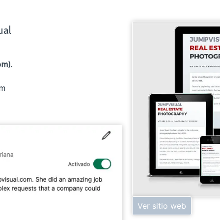
ual
om).
um
Ver sitio web